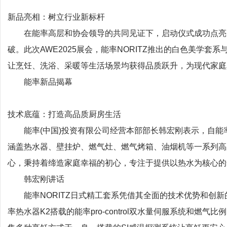
新品亮相：树立行业新标杆
在能率高层和协会领导的共同见证下，启动仪式成功点亮，标
破。此次AWE2025展会，能率NORITZ推出的白色美学
让烹饪、洗浴、采暖等生活场景均获得品质跃升，为现代家庭
能率新品揭幕
技术底蕴：打造高品质厨房生活
能率(中国)投资有限公司经营本部部长韩宏刚表示，自能率
涵盖热水器、壁挂炉、燃气灶、燃气烤箱、油烟机等一系列高品
心，秉持着缔造家庭幸福的初心，专注于提供以热水为核心的
韩宏刚讲话
能率NORITZ日式精工套系凭借其全面的技术优势和创新
率热水器K2搭载的能率pro-control双水量伺服系统和