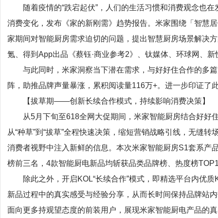
随着疫情的“跌宕起伏”，人们的生活习惯和消费观念也
消费变化，发布《家的新刚需》趋势报告。米家围绕「智慧居
家期间对智能厨房需求迫切的问题，提出智慧厨房场景解决方
氪、得到App出品《蔡钰·商业参考2》、钛媒体、环球网、
与此同时，米家洞察当下潜在需求，与好好住合作的多篇
阵，助推品牌声量暴涨，累积阅读量116万+。进一步印证了
【拔草期——创新长续合作模式，持续影响消费决策】
从5月下旬至618全网大促期间，米家智能厨房结合好好
从“种草”到“拔草”全程快速决策，缩短营销战略引线，无缝
消费者视野中注入新鲜的信息。本次米家智能厨房S1套系产
榜前三名，4款智能厨电新品均斩获品类品牌榜、热度榜TOP
除此之外，开启KOL“长续合作”模式，即精选平台内优
新品过程中的真实感受与经验分享，从而长时间保持品牌站内
面向更多持观望态度的前装用户，展现米家智能厨电产品的真