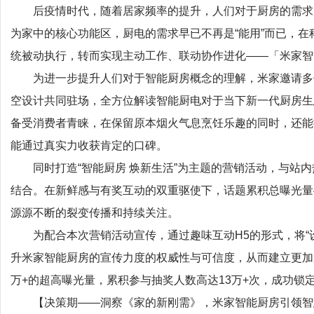
后疫情时代，随着居家频率的提升，人们对于厨房的需求
为家中的核心功能区，厨电的需求早已不再是“能用”而已，
统被动执行，转而实现主动工作、联动协作进化——「米家智
为进一步提升人们对于智能厨房概念的理解，米家邀请多位好
空设计共同驻场，全方位解读智能厨电对于当下新一代厨房生
备受消费者青睐，在保留原本烟火气息烹饪乐趣的同时，还能
能通过真实力收获肯定的口碑。
同时打造“智能厨房 焕新生活”为主题的营销活动，与站内热
结合。在新鲜感与有奖互动的双重驱使下，话题累积总曝光量4
源源不断的裂变传播和持续关注。
为配合本次营销活动宣传，通过趣味互动H5的形式，将“设
升米家智能厨房的宣传力度的权威性与可信度，从而建立更加
万+的超高曝光量，累积参与抽奖人数高达13万+次，成功锁
【决策期——洞察《家的新刚需》，米家智能厨房引领智