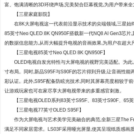
富、饱满清晰的3D环绕声场,完美契合巨幕视觉,为用户带来
【三星家庭影院】
在8K大屏电视这一代表前沿显示技术的尖端领域,三星始
85英寸Neo QLED 8K QN950F搭载新一代NQ8 AI G
的数据信息能力,从而大幅提升电视的音画效果,为用户在超
【三星电视85英寸Neo QLED 8K QN950F】
OLED电视自发光特性与大屏电视的视野完美适配。为此,三
寸布局。同时,新品S95F与S90F的芯片得到升级,让音画性能
彩认证。此外,S95F配备防眩光技术,同时其屏幕亮度相较于前
让游戏玩家也可在家尽享大屏电视带来的多重感官刺激。
【三星电视OLED系列83英寸S95F、83英寸S90F、65英
【三星电视77英寸OLED S95F】
作为大屏电视与艺术美学完美融合的典范,全新三星The Fra
满足不同家居需求。LS03F采用哑光屏显,使其呈现纸质感画质,