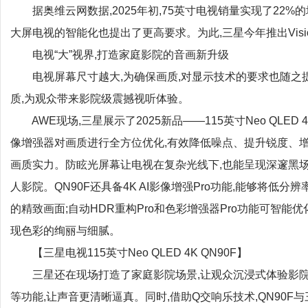
据奥维云网数据,2025年初,75英寸电视销量实现了22%
大屏电视的智能化也提出了更高要求。为此,三星今年推出Visio
电视“大”视界,打造家庭影院的音画新升级
电视屏幕尺寸越大,为确保画质,对显示技术的要求也随之提
质,为观众带来影院级震撼视听体验。
AWE现场,三星展示了2025新品——115英寸Neo QLED 4
像增强器对画质进行全方位优化,有效降低噪点、提升锐度、增
画质实力。防眩光屏幕让电视在复杂光线下,也能呈现深邃黑
人影院。QN90F还具备4K AI影像增强Pro功能,能够将低
的精致画面;自动HDR重构Pro和色彩增强器Pro功能可智能
现色彩的绚丽与细腻。
【三星电视115英寸Neo QLED 4K QN90F】
三星还在现场打造了家庭影院场景,让观众沉浸式体验影院级视听
等功能,让声音更清晰逼真。同时,借助Q交响乐技术,QN90F与三