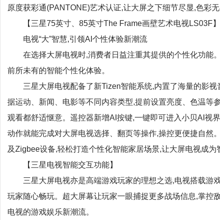
原度获彩通(PANTONE)艺术认证,让大屏之下细节尽显,色彩
【三星75英寸、85英寸The Frame画壁艺术电视LS03F
电视“大”智慧,引领AI个性体验新潮流
在选择大屏电视时,消费者日益注重其提供的个性化功能。三星Vi
前所未有的智能个性化体验。
三星大屏电视配备了新Tizen智能系统,内置了海量的影视音
据运动、新闻、电影等不同内容类型,提前设置亮度、色温等参
观看都舒适惬意。遥控器新增AI按键,一键即可进入小贝AI视界,开
动作就能完成对大屏电视选择、翻页等操作,操控更便捷自然。此外,多
及Zigbee设备,轻松打造个性化智能家居场景,让大屏电视成
【三星电视智能交互功能】
三星大屏电视亦是高端游戏玩家的理想之选,电视搭载游戏中心(Ga
玩家随心畅玩。超大屏幕让玩家一眼捕捉更多战场信息,掌控敌
电视的游戏娱乐新潮流。