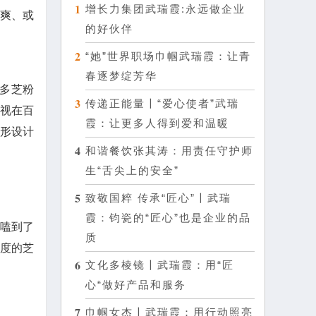
1
增长力集团武瑞霞:永远做企业
爽、或
的好伙伴
2
“她”世界职场巾帼武瑞霞：让青
春逐梦绽芳华
很多芝粉
3
传递正能量〡“爱心使者”武瑞
电视在百
霞：让更多人得到爱和温暖
形设计
4
和谐餐饮张其涛：用责任守护师
生“舌尖上的安全”
5
致敬国粹 传承“匠心”〡武瑞
霞：钧瓷的“匠心”也是企业的品
你嗑到了
质
度的芝
6
文化多棱镜〡武瑞霞：用“匠
心“做好产品和服务
7
巾帼女杰〡武瑞霞：用行动照亮