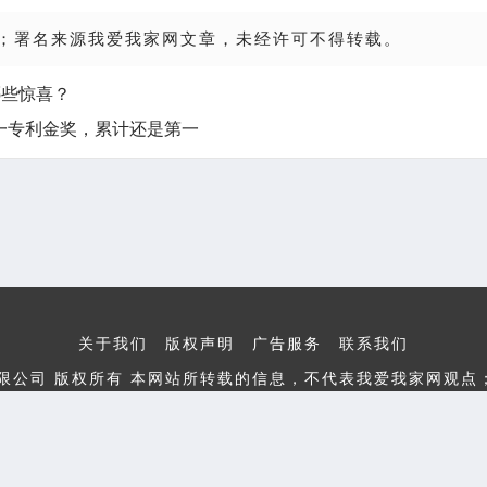
；署名来源我爱我家网文章，未经许可不得转载。
哪些惊喜？
一专利金奖，累计还是第一
关于我们
版权声明
广告服务
联系我们
新媒文化传播有限公司 版权所有 本网站所转载的信息，不代表我爱我家
顾问：河南浩盈律师事务所 工信部备案号：
豫ICP备20220053
电话：400-0820-315 电子邮箱：zlbg110@126.com