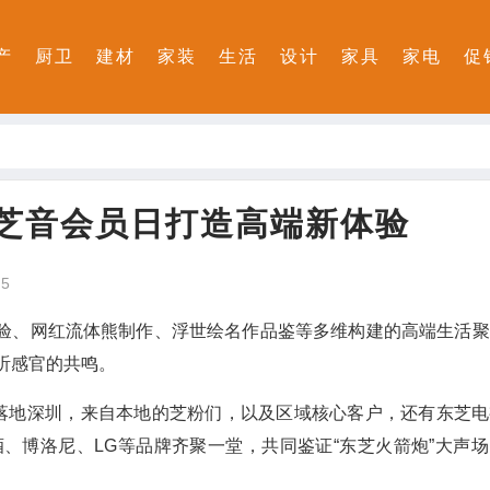
产
厨卫
建材
家装
生活
设计
家具
家电
促
芝音会员日打造高端新体验
5
验、网红流体熊制作、浮世绘名作品鉴等多维构建的高端生活聚
听感官的共鸣。
动落地深圳，来自本地的芝粉们，以及区域核心客户，还有东芝
、博洛尼、LG等品牌齐聚一堂，共同鉴证“东芝火箭炮”大声