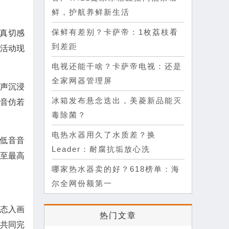
鲜，护航养鲜新生活
保鲜有差别？卡萨帝：1枚荔枝看
够真切感
到差距
相活动现
电视还能干啥？卡萨帝电视：还是
全家网器管理屏
景声沉浸
冰箱发布悬念迭出，美菱新品能灭
声音仿若
毒除菌？
电热水器用久了水质差？换
建低音音
Leader：耐腐抗垢放心洗
至最高
哪家热水器卖的好？618榜单：海
尔全网份额第一
态入画
热门文章
共同完