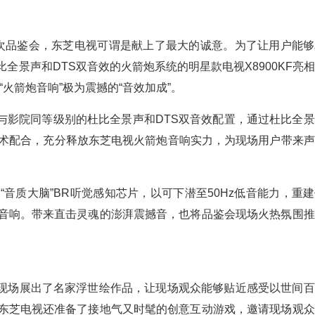
本次品鉴会，东芝电视可谓是献上了最大的诚意。为了让用户能
全景声和DTS双音效的火箭炮系统的明星款电视X8900KF亮
“火箭炮音响”极为震撼的“音效加成”。
与影院同等级别的杜比全景声和DTS双音效配置，通过杜比全
技术配合，充分释放东芝电视火箭炮音响实力，为现场用户带来
出“音质大脑”BR听觉感知芯片，以可下潜至50Hz低音能力，重
音响。带来直击灵魂的澎湃震撼音，也将品鉴会现场火热氛围推
现场展出了名家浮世绘作品，让现场观众能够贴近感受以世间百
东芝电视还准备了接地气又时髦的创意互动游戏，邀请现场观众