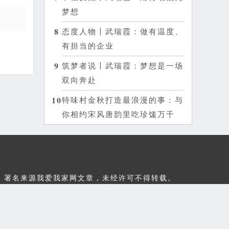
梦想
8
态度人物〡武瑞霞：做有温度、
有担当的企业
9
筑梦者说〡武瑞霞：梦想是一场
双向奔赴
10
特味村金秋打造最浪漫的事：与
你相约宋风唐韵里吃珍馐万千
网观点；署名来源我爱我家网文章，未经许可不得转载。
65号-4
 技术支持：河南科加