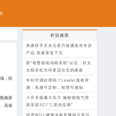
销
栏目推荐
美菱联手京东五星万镇通发布专供
产品 加速渠道下沉
获“母婴级电动晾衣机”认证，好太
太晾衣机为何更适合宝妈家庭
场，给
年轻空调好用吗？Leader真机评
测：风感可定制，智慧可感知
小开关蕴藏大实力 施耐德电气荣
电视焕新
获采筑SCI“三星供应商”
场、高保
容声WILL健康冰箱直播间点茶话